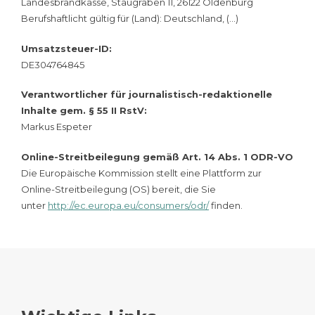
Landesbrandkasse, Staugraben 11, 26122 Oldenburg
Berufshaftlicht gültig für (Land): Deutschland, (…)
Umsatzsteuer-ID:
DE304764845
Verantwortlicher für journalistisch-redaktionelle
Inhalte gem. § 55 II RstV:
Markus Espeter
Online-Streitbeilegung gemäß Art. 14 Abs. 1 ODR-VO
Die Europäische Kommission stellt eine Plattform zur
Online-Streitbeilegung (OS) bereit, die Sie
unter
http://ec.europa.eu/consumers/odr/
finden.