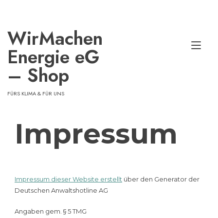
Zum
Inhalt
springen
WirMachen​
Nav
Energie eG
ums
– Shop
FÜRS KLIMA & FÜR UNS
Impressum
Impressum dieser Website erstellt
über den Generator der
Deutschen Anwaltshotline AG
Angaben gem. § 5 TMG