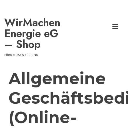
Zum
Inhalt
springen
WirMachen​
Nav
Energie eG
ums
– Shop
FÜRS KLIMA & FÜR UNS
Allgemeine
Geschäftsbe
(Online-