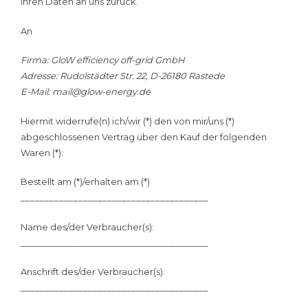
Ihren Daten an uns zurück.
An
Firma: GloW efficiency off-grid GmbH
Adresse: Rudolstädter Str. 22, D-26180 Rastede
E-Mail: mail@glow-energy.de
Hiermit widerrufe(n) ich/wir (*) den von mir/uns (*)
abgeschlossenen Vertrag über den Kauf der folgenden
Waren (*):
Bestellt am (*)/erhalten am (*)
_______________________________________
Name des/der Verbraucher(s):
_______________________________________
Anschrift des/der Verbraucher(s):
_______________________________________